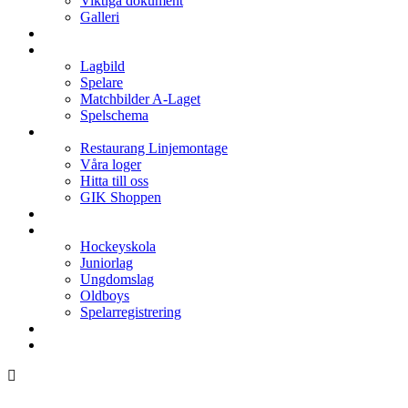
Viktiga dokument
Galleri
Enkronan
A-laget
Lagbild
Spelare
Matchbilder A-Laget
Spelschema
Arenan
Restaurang Linjemontage
Våra loger
Hitta till oss
GIK Shoppen
Isschema
Lagen
Hockeyskola
Juniorlag
Ungdomslag
Oldboys
Spelarregistrering
Hockeygymnasium
Kontakter