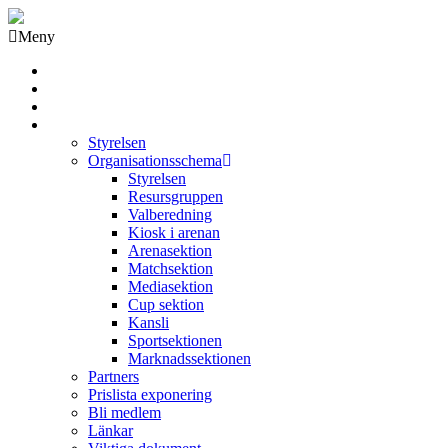
Meny
Grästorps IK Hockeyklubb
Startsida
GIK Tidning
Om klubben
Styrelsen
Organisationsschema
Styrelsen
Resursgruppen
Valberedning
Kiosk i arenan
Arenasektion
Matchsektion
Mediasektion
Cup sektion
Kansli
Sportsektionen
Marknadssektionen
Partners
Prislista exponering
Bli medlem
Länkar