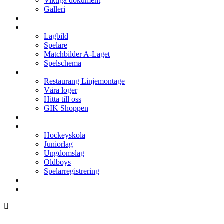
Viktiga dokument
Galleri
Enkronan
A-laget
Lagbild
Spelare
Matchbilder A-Laget
Spelschema
Arenan
Restaurang Linjemontage
Våra loger
Hitta till oss
GIK Shoppen
Isschema
Lagen
Hockeyskola
Juniorlag
Ungdomslag
Oldboys
Spelarregistrering
Hockeygymnasium
Kontakter