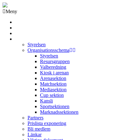
Meny
Grästorps IK Hockeyklubb
Startsida
GIK Tidning
Om klubben
Styrelsen
Organisationsschema
Styrelsen
Resursgruppen
Valberedning
Kiosk i arenan
Arenasektion
Matchsektion
Mediasektion
Cup sektion
Kansli
Sportsektionen
Marknadssektionen
Partners
Prislista exponering
Bli medlem
Länkar