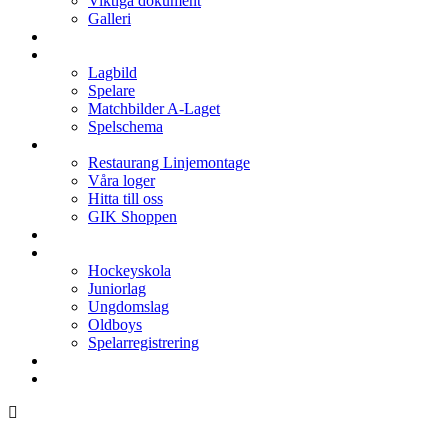
Viktiga dokument
Galleri
Enkronan
A-laget
Lagbild
Spelare
Matchbilder A-Laget
Spelschema
Arenan
Restaurang Linjemontage
Våra loger
Hitta till oss
GIK Shoppen
Isschema
Lagen
Hockeyskola
Juniorlag
Ungdomslag
Oldboys
Spelarregistrering
Hockeygymnasium
Kontakter