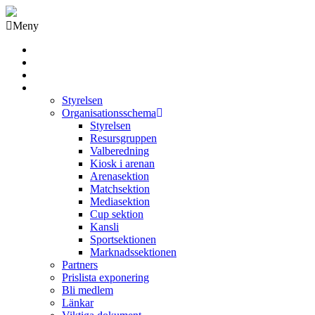
Meny
Grästorps IK Hockeyklubb
Startsida
GIK Tidning
Om klubben
Styrelsen
Organisationsschema
Styrelsen
Resursgruppen
Valberedning
Kiosk i arenan
Arenasektion
Matchsektion
Mediasektion
Cup sektion
Kansli
Sportsektionen
Marknadssektionen
Partners
Prislista exponering
Bli medlem
Länkar