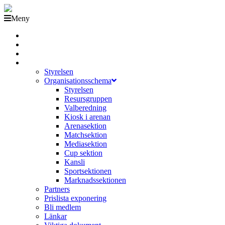
Meny
Grästorps IK Hockeyklubb
Startsida
GIK Tidning
Om klubben
Styrelsen
Organisationsschema
Styrelsen
Resursgruppen
Valberedning
Kiosk i arenan
Arenasektion
Matchsektion
Mediasektion
Cup sektion
Kansli
Sportsektionen
Marknadssektionen
Partners
Prislista exponering
Bli medlem
Länkar