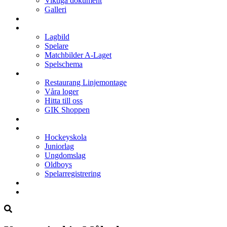
Viktiga dokument
Galleri
Enkronan
A-laget
Lagbild
Spelare
Matchbilder A-Laget
Spelschema
Arenan
Restaurang Linjemontage
Våra loger
Hitta till oss
GIK Shoppen
Isschema
Lagen
Hockeyskola
Juniorlag
Ungdomslag
Oldboys
Spelarregistrering
Hockeygymnasium
Kontakter