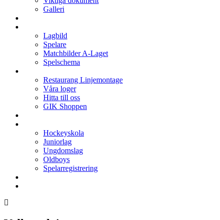
Viktiga dokument
Galleri
Enkronan
A-laget
Lagbild
Spelare
Matchbilder A-Laget
Spelschema
Arenan
Restaurang Linjemontage
Våra loger
Hitta till oss
GIK Shoppen
Isschema
Lagen
Hockeyskola
Juniorlag
Ungdomslag
Oldboys
Spelarregistrering
Hockeygymnasium
Kontakter