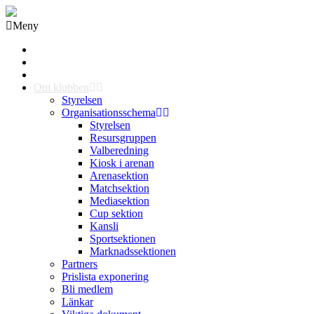
Meny
Grästorps IK Hockeyklubb
Startsida
GIK Tidning
Om klubben
Styrelsen
Organisationsschema
Styrelsen
Resursgruppen
Valberedning
Kiosk i arenan
Arenasektion
Matchsektion
Mediasektion
Cup sektion
Kansli
Sportsektionen
Marknadssektionen
Partners
Prislista exponering
Bli medlem
Länkar