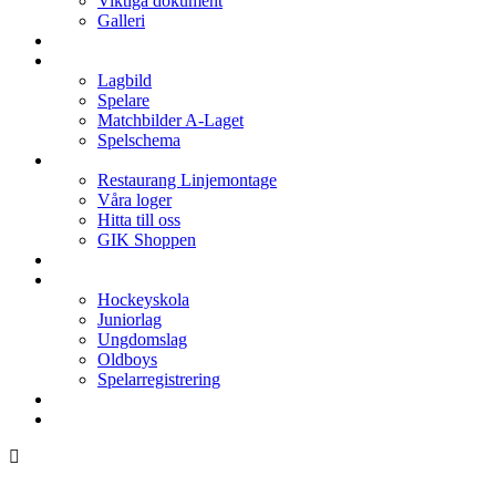
Viktiga dokument
Galleri
Enkronan
A-laget
Lagbild
Spelare
Matchbilder A-Laget
Spelschema
Arenan
Restaurang Linjemontage
Våra loger
Hitta till oss
GIK Shoppen
Isschema
Lagen
Hockeyskola
Juniorlag
Ungdomslag
Oldboys
Spelarregistrering
Hockeygymnasium
Kontakter