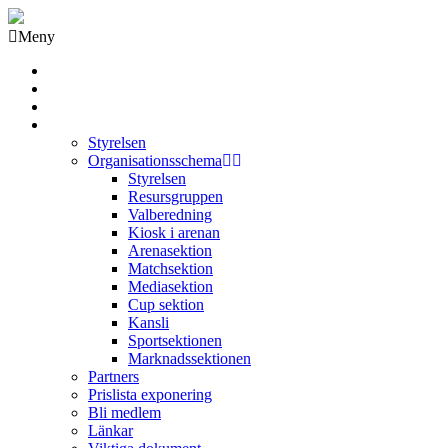
Meny
Grästorps IK Hockeyklubb
Startsida
GIK Tidning
Om klubben
Styrelsen
Organisationsschema
Styrelsen
Resursgruppen
Valberedning
Kiosk i arenan
Arenasektion
Matchsektion
Mediasektion
Cup sektion
Kansli
Sportsektionen
Marknadssektionen
Partners
Prislista exponering
Bli medlem
Länkar