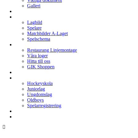
Viktiga dokument
Galleri
Enkronan
A-laget
Lagbild
Spelare
Matchbilder A-Laget
Spelschema
Arenan
Restaurang Linjemontage
Våra loger
Hitta till oss
GIK Shoppen
Isschema
Lagen
Hockeyskola
Juniorlag
Ungdomslag
Oldboys
Spelarregistrering
Hockeygymnasium
Kontakter