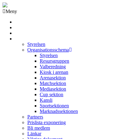
Meny
Grästorps IK Hockeyklubb
Startsida
GIK Tidning
Om klubben
Styrelsen
Organisationsschema
Styrelsen
Resursgruppen
Valberedning
Kiosk i arenan
Arenasektion
Matchsektion
Mediasektion
Cup sektion
Kansli
Sportsektionen
Marknadssektionen
Partners
Prislista exponering
Bli medlem
Länkar