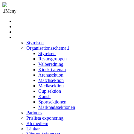
Meny
Grästorps IK Hockeyklubb
Startsida
GIK Tidning
Om klubben
Styrelsen
Organisationsschema
Styrelsen
Resursgruppen
Valberedning
Kiosk i arenan
Arenasektion
Matchsektion
Mediasektion
Cup sektion
Kansli
Sportsektionen
Marknadssektionen
Partners
Prislista exponering
Bli medlem
Länkar