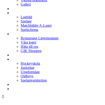
Viktiga dokument
Galleri
Enkronan
A-laget
Lagbild
Spelare
Matchbilder A-Laget
Spelschema
Arenan
Restaurang Linjemontage
Våra loger
Hitta till oss
GIK Shoppen
Isschema
Lagen
Hockeyskola
Juniorlag
Ungdomslag
Oldboys
Spelarregistrering
Hockeygymnasium
Kontakter