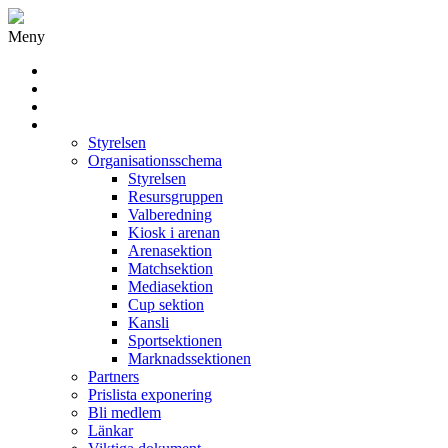
Meny
Grästorps IK Hockeyklubb
Startsida
GIK Tidning
Om klubben
Styrelsen
Organisationsschema
Styrelsen
Resursgruppen
Valberedning
Kiosk i arenan
Arenasektion
Matchsektion
Mediasektion
Cup sektion
Kansli
Sportsektionen
Marknadssektionen
Partners
Prislista exponering
Bli medlem
Länkar