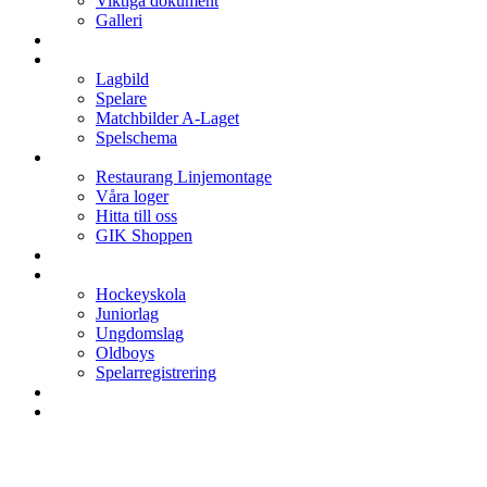
Viktiga dokument
Galleri
Enkronan
A-laget
Lagbild
Spelare
Matchbilder A-Laget
Spelschema
Arenan
Restaurang Linjemontage
Våra loger
Hitta till oss
GIK Shoppen
Isschema
Lagen
Hockeyskola
Juniorlag
Ungdomslag
Oldboys
Spelarregistrering
Hockeygymnasium
Kontakter