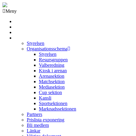
Meny
Grästorps IK Hockeyklubb
Startsida
GIK Tidning
Om klubben
Styrelsen
Organisationsschema
Styrelsen
Resursgruppen
Valberedning
Kiosk i arenan
Arenasektion
Matchsektion
Mediasektion
Cup sektion
Kansli
Sportsektionen
Marknadssektionen
Partners
Prislista exponering
Bli medlem
Länkar