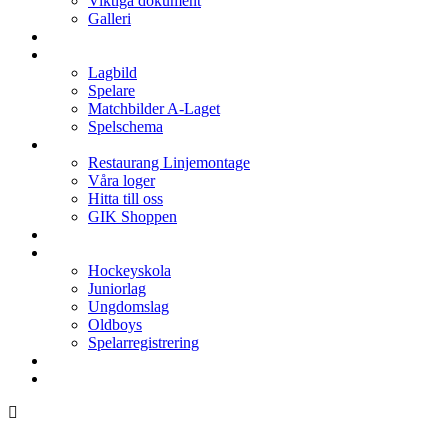
Viktiga dokument
Galleri
Enkronan
A-laget
Lagbild
Spelare
Matchbilder A-Laget
Spelschema
Arenan
Restaurang Linjemontage
Våra loger
Hitta till oss
GIK Shoppen
Isschema
Lagen
Hockeyskola
Juniorlag
Ungdomslag
Oldboys
Spelarregistrering
Hockeygymnasium
Kontakter