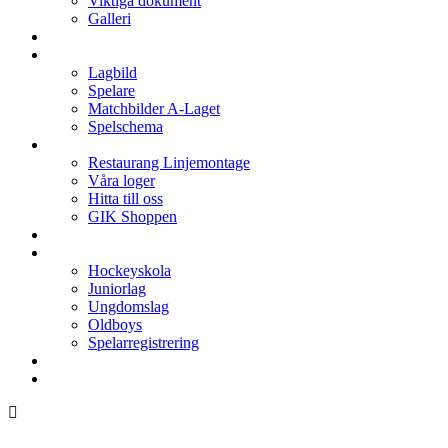
Viktiga dokument
Galleri
Enkronan
A-laget
Lagbild
Spelare
Matchbilder A-Laget
Spelschema
Arenan
Restaurang Linjemontage
Våra loger
Hitta till oss
GIK Shoppen
Isschema
Lagen
Hockeyskola
Juniorlag
Ungdomslag
Oldboys
Spelarregistrering
Hockeygymnasium
Kontakter