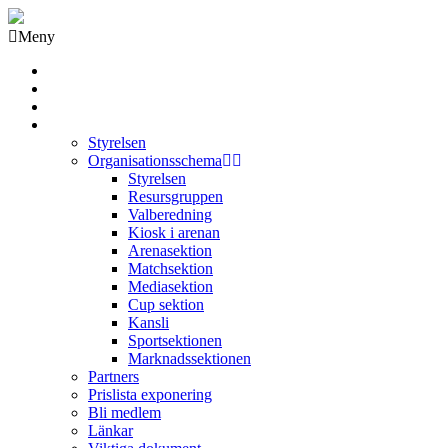
Meny
Grästorps IK Hockeyklubb
Startsida
GIK Tidning
Om klubben
Styrelsen
Organisationsschema
Styrelsen
Resursgruppen
Valberedning
Kiosk i arenan
Arenasektion
Matchsektion
Mediasektion
Cup sektion
Kansli
Sportsektionen
Marknadssektionen
Partners
Prislista exponering
Bli medlem
Länkar