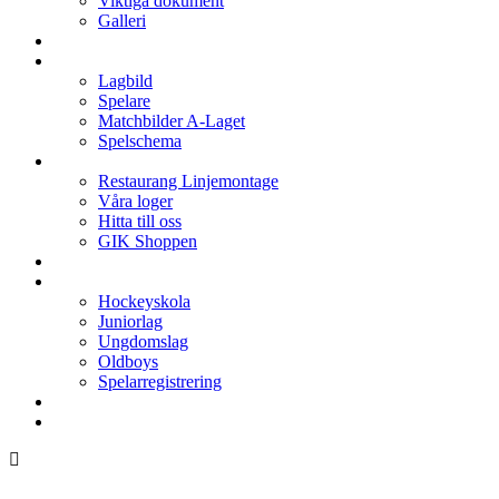
Viktiga dokument
Galleri
Enkronan
A-laget
Lagbild
Spelare
Matchbilder A-Laget
Spelschema
Arenan
Restaurang Linjemontage
Våra loger
Hitta till oss
GIK Shoppen
Isschema
Lagen
Hockeyskola
Juniorlag
Ungdomslag
Oldboys
Spelarregistrering
Hockeygymnasium
Kontakter