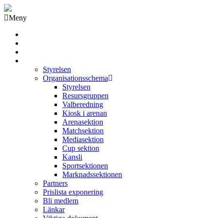
Meny
Grästorps IK Hockeyklubb
Startsida
GIK Tidning
Om klubben
Styrelsen
Organisationsschema
Styrelsen
Resursgruppen
Valberedning
Kiosk i arenan
Arenasektion
Matchsektion
Mediasektion
Cup sektion
Kansli
Sportsektionen
Marknadssektionen
Partners
Prislista exponering
Bli medlem
Länkar