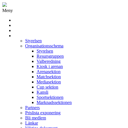
Meny
Grästorps IK Hockeyklubb
Startsida
GIK Tidning
Om klubben
Styrelsen
Organisationsschema
Styrelsen
Resursgruppen
Valberedning
Kiosk i arenan
Arenasektion
Matchsektion
Mediasektion
Cup sektion
Kansli
Sportsektionen
Marknadssektionen
Partners
Prislista exponering
Bli medlem
Länkar