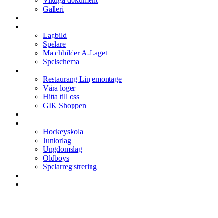
Viktiga dokument
Galleri
Enkronan
A-laget
Lagbild
Spelare
Matchbilder A-Laget
Spelschema
Arenan
Restaurang Linjemontage
Våra loger
Hitta till oss
GIK Shoppen
Isschema
Lagen
Hockeyskola
Juniorlag
Ungdomslag
Oldboys
Spelarregistrering
Hockeygymnasium
Kontakter