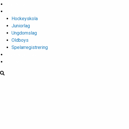
Isschema
Lagen
Hockeyskola
Juniorlag
Ungdomslag
Oldboys
Spelarregistrering
Hockeygymnasium
Kontakter