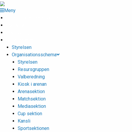
Meny
Grästorps IK Hockeyklubb
Startsida
GIK Tidning
Om klubben
Styrelsen
Organisationsschema
Styrelsen
Resursgruppen
Valberedning
Kiosk i arenan
Arenasektion
Matchsektion
Mediasektion
Cup sektion
Kansli
Sportsektionen