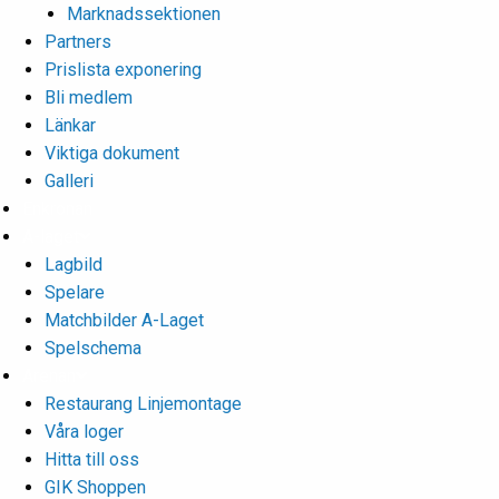
Marknadssektionen
Partners
Prislista exponering
Bli medlem
Länkar
Viktiga dokument
Galleri
Enkronan
A-laget
Lagbild
Spelare
Matchbilder A-Laget
Spelschema
Arenan
Restaurang Linjemontage
Våra loger
Hitta till oss
GIK Shoppen