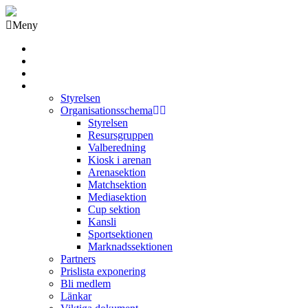
Meny
Grästorps IK Hockeyklubb
Startsida
GIK Tidning
Om klubben
Styrelsen
Organisationsschema
Styrelsen
Resursgruppen
Valberedning
Kiosk i arenan
Arenasektion
Matchsektion
Mediasektion
Cup sektion
Kansli
Sportsektionen
Marknadssektionen
Partners
Prislista exponering
Bli medlem
Länkar