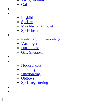
Viktiga dokument
Galleri
Enkronan
A-laget
Lagbild
Spelare
Matchbilder A-Laget
Spelschema
Arenan
Restaurang Linjemontage
Våra loger
Hitta till oss
GIK Shoppen
Isschema
Lagen
Hockeyskola
Juniorlag
Ungdomslag
Oldboys
Spelarregistrering
Hockeygymnasium
Kontakter