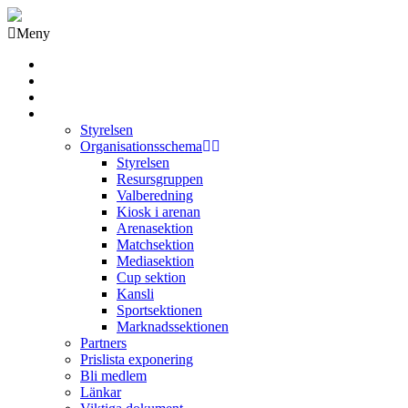
Meny
Grästorps IK Hockeyklubb
Startsida
GIK Tidning
Om klubben
Styrelsen
Organisationsschema
Styrelsen
Resursgruppen
Valberedning
Kiosk i arenan
Arenasektion
Matchsektion
Mediasektion
Cup sektion
Kansli
Sportsektionen
Marknadssektionen
Partners
Prislista exponering
Bli medlem
Länkar