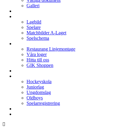
Viktiga dokument
Galleri
Enkronan
A-laget
Lagbild
Spelare
Matchbilder A-Laget
Spelschema
Arenan
Restaurang Linjemontage
Våra loger
Hitta till oss
GIK Shoppen
Isschema
Lagen
Hockeyskola
Juniorlag
Ungdomslag
Oldboys
Spelarregistrering
Hockeygymnasium
Kontakter