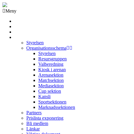
Meny
Grästorps IK Hockeyklubb
Startsida
GIK Tidning
Om klubben
Styrelsen
Organisationsschema
Styrelsen
Resursgruppen
Valberedning
Kiosk i arenan
Arenasektion
Matchsektion
Mediasektion
Cup sektion
Kansli
Sportsektionen
Marknadssektionen
Partners
Prislista exponering
Bli medlem
Länkar