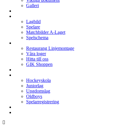
Viktiga dokument
Galleri
Enkronan
A-laget
Lagbild
Spelare
Matchbilder A-Laget
Spelschema
Arenan
Restaurang Linjemontage
Våra loger
Hitta till oss
GIK Shoppen
Isschema
Lagen
Hockeyskola
Juniorlag
Ungdomslag
Oldboys
Spelarregistrering
Hockeygymnasium
Kontakter