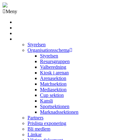
Meny
Grästorps IK Hockeyklubb
Startsida
GIK Tidning
Om klubben
Styrelsen
Organisationsschema
Styrelsen
Resursgruppen
Valberedning
Kiosk i arenan
Arenasektion
Matchsektion
Mediasektion
Cup sektion
Kansli
Sportsektionen
Marknadssektionen
Partners
Prislista exponering
Bli medlem
Länkar