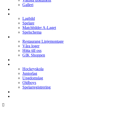
Viktiga dokument
Galleri
Enkronan
A-laget
Lagbild
Spelare
Matchbilder A-Laget
Spelschema
Arenan
Restaurang Linjemontage
Våra loger
Hitta till oss
GIK Shoppen
Isschema
Lagen
Hockeyskola
Juniorlag
Ungdomslag
Oldboys
Spelarregistrering
Hockeygymnasium
Kontakter