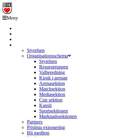
Meny
Grästorps IK Hockeyklubb
Startsida
GIK Tidning
Om klubben
Styrelsen
Organisationsschema
Styrelsen
Resursgruppen
Valberedning
Kiosk i arenan
Arenasektion
Matchsektion
Mediasektion
Cup sektion
Kansli
Sportsektionen
Marknadssektionen
Partners
Prislista exponering
Bli medlem