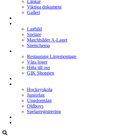
Länkar
Viktiga dokument
Galleri
Enkronan
A-laget
Lagbild
Spelare
Matchbilder A-Laget
Spelschema
Arenan
Restaurang Linjemontage
Våra loger
Hitta till oss
GIK Shoppen
Isschema
Lagen
Hockeyskola
Juniorlag
Ungdomslag
Oldboys
Spelarregistrering
Hockeygymnasium
Kontakter