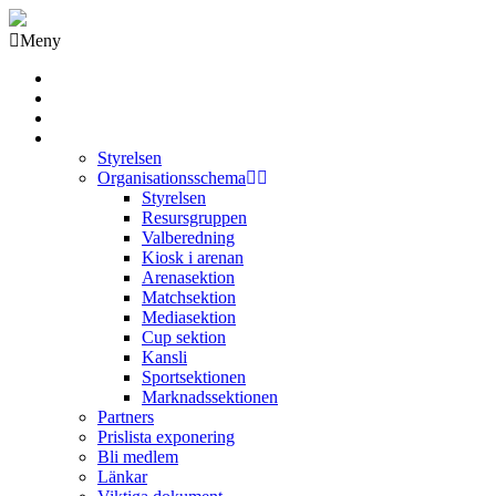
Meny
Grästorps IK Hockeyklubb
Startsida
GIK Tidning
Om klubben
Styrelsen
Organisationsschema
Styrelsen
Resursgruppen
Valberedning
Kiosk i arenan
Arenasektion
Matchsektion
Mediasektion
Cup sektion
Kansli
Sportsektionen
Marknadssektionen
Partners
Prislista exponering
Bli medlem
Länkar