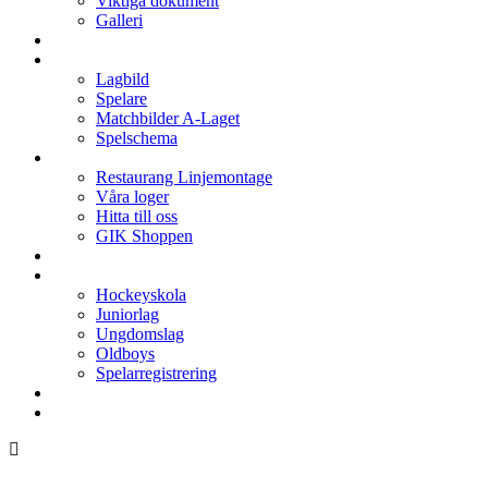
Viktiga dokument
Galleri
Enkronan
A-laget
Lagbild
Spelare
Matchbilder A-Laget
Spelschema
Arenan
Restaurang Linjemontage
Våra loger
Hitta till oss
GIK Shoppen
Isschema
Lagen
Hockeyskola
Juniorlag
Ungdomslag
Oldboys
Spelarregistrering
Hockeygymnasium
Kontakter