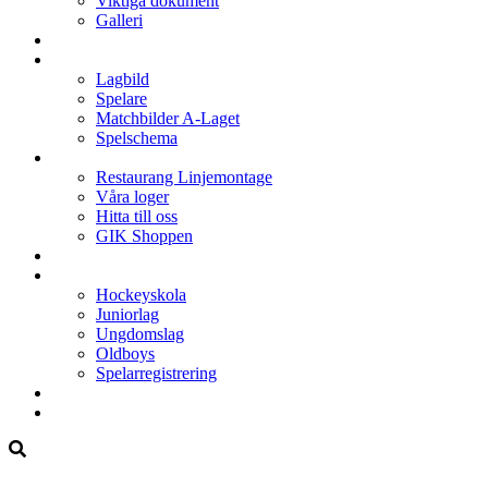
Viktiga dokument
Galleri
Enkronan
A-laget
Lagbild
Spelare
Matchbilder A-Laget
Spelschema
Arenan
Restaurang Linjemontage
Våra loger
Hitta till oss
GIK Shoppen
Isschema
Lagen
Hockeyskola
Juniorlag
Ungdomslag
Oldboys
Spelarregistrering
Hockeygymnasium
Kontakter