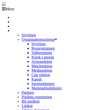
Meny
Grästorps IK Hockeyklubb
Startsida
GIK Tidning
Om klubben
Styrelsen
Organisationsschema
Styrelsen
Resursgruppen
Valberedning
Kiosk i arenan
Arenasektion
Matchsektion
Mediasektion
Cup sektion
Kansli
Sportsektionen
Marknadssektionen
Partners
Prislista exponering
Bli medlem
Länkar