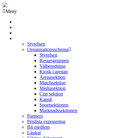
Meny
Grästorps IK Hockeyklubb
Startsida
GIK Tidning
Om klubben
Styrelsen
Organisationsschema
Styrelsen
Resursgruppen
Valberedning
Kiosk i arenan
Arenasektion
Matchsektion
Mediasektion
Cup sektion
Kansli
Sportsektionen
Marknadssektionen
Partners
Prislista exponering
Bli medlem
Länkar