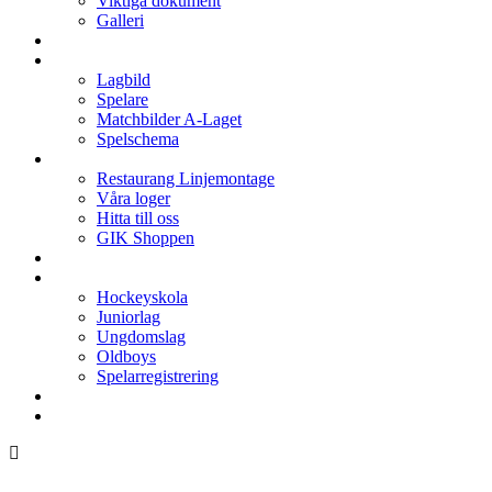
Viktiga dokument
Galleri
Enkronan
A-laget
Lagbild
Spelare
Matchbilder A-Laget
Spelschema
Arenan
Restaurang Linjemontage
Våra loger
Hitta till oss
GIK Shoppen
Isschema
Lagen
Hockeyskola
Juniorlag
Ungdomslag
Oldboys
Spelarregistrering
Hockeygymnasium
Kontakter