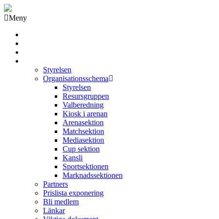
Meny
Grästorps IK Hockeyklubb
Startsida
GIK Tidning
Om klubben
Styrelsen
Organisationsschema
Styrelsen
Resursgruppen
Valberedning
Kiosk i arenan
Arenasektion
Matchsektion
Mediasektion
Cup sektion
Kansli
Sportsektionen
Marknadssektionen
Partners
Prislista exponering
Bli medlem
Länkar