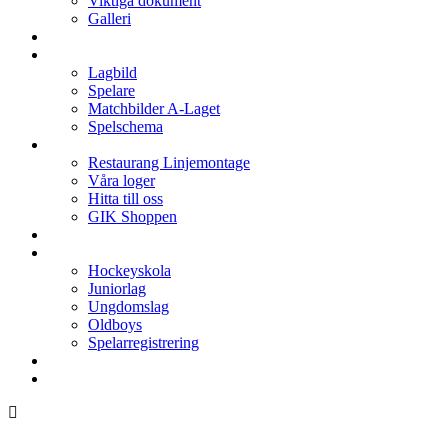
Viktiga dokument
Galleri
Enkronan
A-laget
Lagbild
Spelare
Matchbilder A-Laget
Spelschema
Arenan
Restaurang Linjemontage
Våra loger
Hitta till oss
GIK Shoppen
Isschema
Lagen
Hockeyskola
Juniorlag
Ungdomslag
Oldboys
Spelarregistrering
Hockeygymnasium
Kontakter