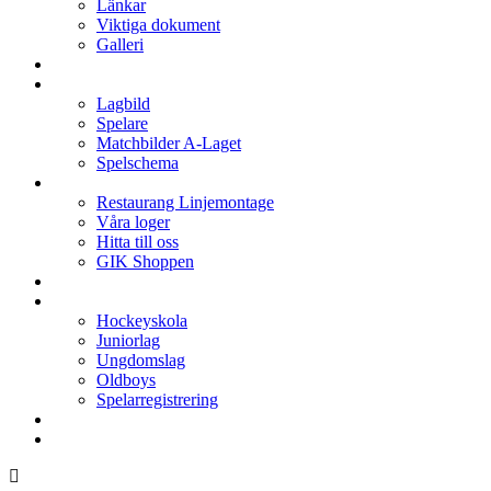
Länkar
Viktiga dokument
Galleri
Enkronan
A-laget
Lagbild
Spelare
Matchbilder A-Laget
Spelschema
Arenan
Restaurang Linjemontage
Våra loger
Hitta till oss
GIK Shoppen
Isschema
Lagen
Hockeyskola
Juniorlag
Ungdomslag
Oldboys
Spelarregistrering
Hockeygymnasium
Kontakter