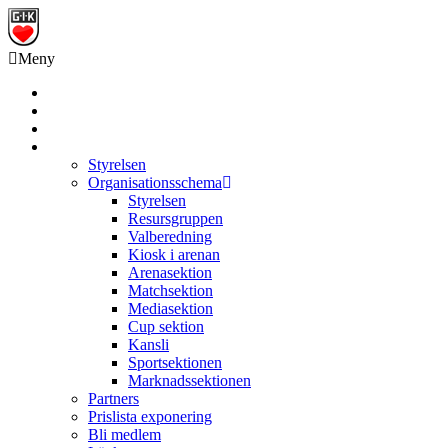
Meny
Grästorps IK Hockeyklubb
Startsida
GIK Tidning
Om klubben
Styrelsen
Organisationsschema
Styrelsen
Resursgruppen
Valberedning
Kiosk i arenan
Arenasektion
Matchsektion
Mediasektion
Cup sektion
Kansli
Sportsektionen
Marknadssektionen
Partners
Prislista exponering
Bli medlem