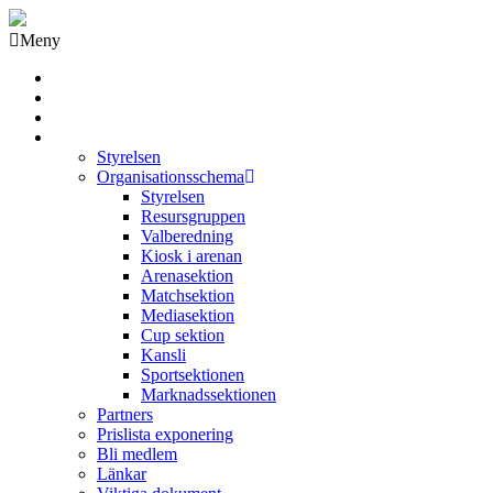
Meny
Grästorps IK Hockeyklubb
Startsida
GIK Tidning
Om klubben
Styrelsen
Organisationsschema
Styrelsen
Resursgruppen
Valberedning
Kiosk i arenan
Arenasektion
Matchsektion
Mediasektion
Cup sektion
Kansli
Sportsektionen
Marknadssektionen
Partners
Prislista exponering
Bli medlem
Länkar