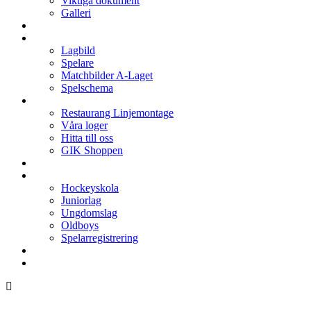
Viktiga dokument
Galleri
Enkronan
A-laget
Lagbild
Spelare
Matchbilder A-Laget
Spelschema
Arenan
Restaurang Linjemontage
Våra loger
Hitta till oss
GIK Shoppen
Isschema
Lagen
Hockeyskola
Juniorlag
Ungdomslag
Oldboys
Spelarregistrering
Hockeygymnasium
Kontakter