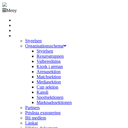
Meny
Grästorps IK Hockeyklubb
Startsida
GIK Tidning
Om klubben
Styrelsen
Organisationsschema
Styrelsen
Resursgruppen
Valberedning
Kiosk i arenan
Arenasektion
Matchsektion
Mediasektion
Cup sektion
Kansli
Sportsektionen
Marknadssektionen
Partners
Prislista exponering
Bli medlem
Länkar