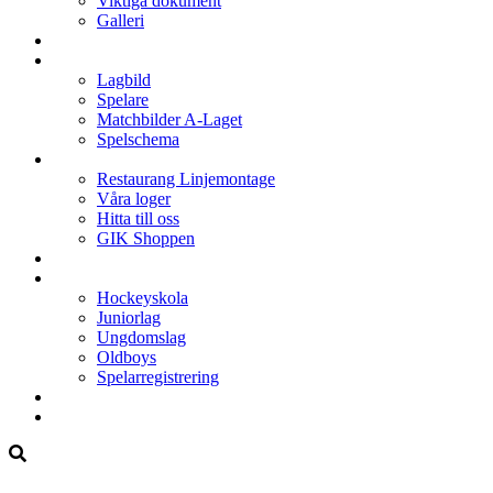
Viktiga dokument
Galleri
Enkronan
A-laget
Lagbild
Spelare
Matchbilder A-Laget
Spelschema
Arenan
Restaurang Linjemontage
Våra loger
Hitta till oss
GIK Shoppen
Isschema
Lagen
Hockeyskola
Juniorlag
Ungdomslag
Oldboys
Spelarregistrering
Hockeygymnasium
Kontakter