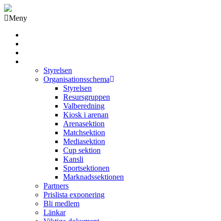
Meny
Grästorps IK Hockeyklubb
Startsida
GIK Tidning
Om klubben
Styrelsen
Organisationsschema
Styrelsen
Resursgruppen
Valberedning
Kiosk i arenan
Arenasektion
Matchsektion
Mediasektion
Cup sektion
Kansli
Sportsektionen
Marknadssektionen
Partners
Prislista exponering
Bli medlem
Länkar