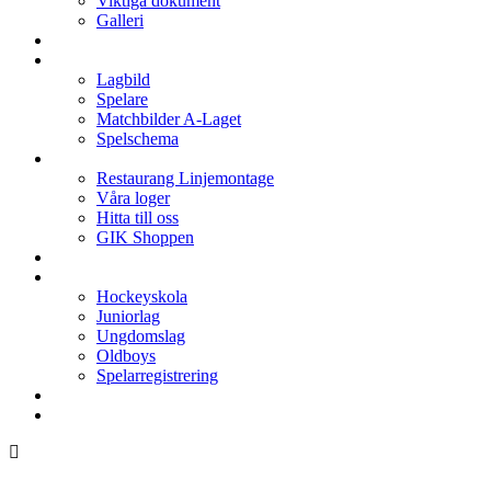
Viktiga dokument
Galleri
Enkronan
A-laget
Lagbild
Spelare
Matchbilder A-Laget
Spelschema
Arenan
Restaurang Linjemontage
Våra loger
Hitta till oss
GIK Shoppen
Isschema
Lagen
Hockeyskola
Juniorlag
Ungdomslag
Oldboys
Spelarregistrering
Hockeygymnasium
Kontakter