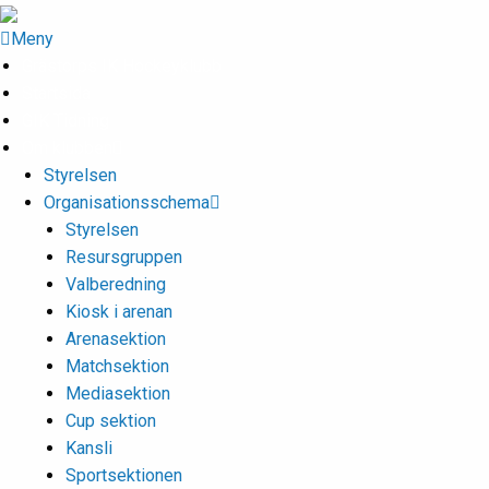
Meny
Grästorps IK Hockeyklubb
Startsida
GIK Tidning
Om klubben
Styrelsen
Organisationsschema
Styrelsen
Resursgruppen
Valberedning
Kiosk i arenan
Arenasektion
Matchsektion
Mediasektion
Cup sektion
Kansli
Sportsektionen