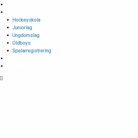
Isschema
Lagen
Hockeyskola
Juniorlag
Ungdomslag
Oldboys
Spelarregistrering
Hockeygymnasium
Kontakter