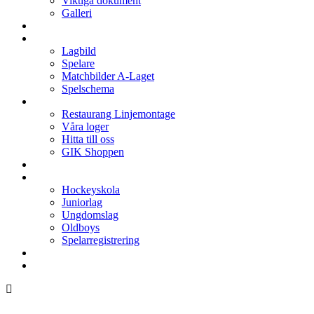
Viktiga dokument
Galleri
Enkronan
A-laget
Lagbild
Spelare
Matchbilder A-Laget
Spelschema
Arenan
Restaurang Linjemontage
Våra loger
Hitta till oss
GIK Shoppen
Isschema
Lagen
Hockeyskola
Juniorlag
Ungdomslag
Oldboys
Spelarregistrering
Hockeygymnasium
Kontakter