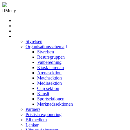
Meny
Grästorps IK Hockeyklubb
Startsida
GIK Tidning
Om klubben
Styrelsen
Organisationsschema
Styrelsen
Resursgruppen
Valberedning
Kiosk i arenan
Arenasektion
Matchsektion
Mediasektion
Cup sektion
Kansli
Sportsektionen
Marknadssektionen
Partners
Prislista exponering
Bli medlem
Länkar