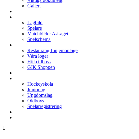
Viktiga dokument
Galleri
Enkronan
A-laget
Lagbild
Spelare
Matchbilder A-Laget
Spelschema
Arenan
Restaurang Linjemontage
Våra loger
Hitta till oss
GIK Shoppen
Isschema
Lagen
Hockeyskola
Juniorlag
Ungdomslag
Oldboys
Spelarregistrering
Hockeygymnasium
Kontakter