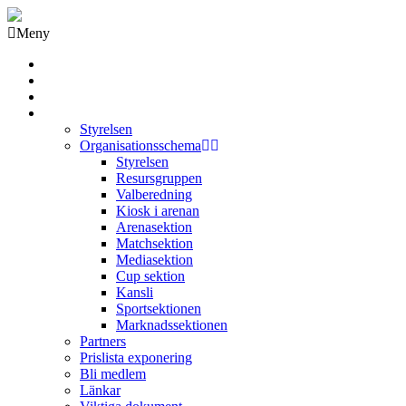
Meny
Grästorps IK Hockeyklubb
Startsida
GIK Tidning
Om klubben
Styrelsen
Organisationsschema
Styrelsen
Resursgruppen
Valberedning
Kiosk i arenan
Arenasektion
Matchsektion
Mediasektion
Cup sektion
Kansli
Sportsektionen
Marknadssektionen
Partners
Prislista exponering
Bli medlem
Länkar