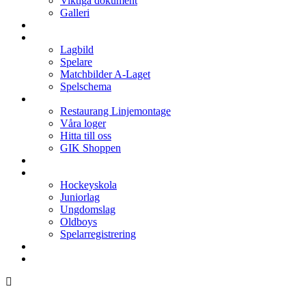
Viktiga dokument
Galleri
Enkronan
A-laget
Lagbild
Spelare
Matchbilder A-Laget
Spelschema
Arenan
Restaurang Linjemontage
Våra loger
Hitta till oss
GIK Shoppen
Isschema
Lagen
Hockeyskola
Juniorlag
Ungdomslag
Oldboys
Spelarregistrering
Hockeygymnasium
Kontakter