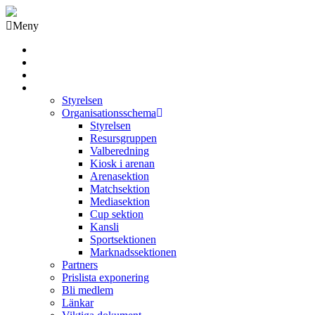
Meny
Grästorps IK Hockeyklubb
Startsida
GIK Tidning
Om klubben
Styrelsen
Organisationsschema
Styrelsen
Resursgruppen
Valberedning
Kiosk i arenan
Arenasektion
Matchsektion
Mediasektion
Cup sektion
Kansli
Sportsektionen
Marknadssektionen
Partners
Prislista exponering
Bli medlem
Länkar