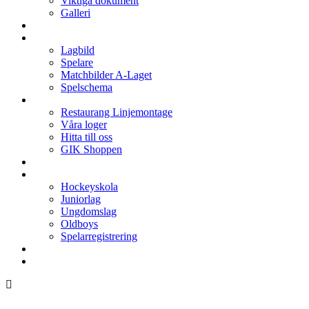
Viktiga dokument
Galleri
Enkronan
A-laget
Lagbild
Spelare
Matchbilder A-Laget
Spelschema
Arenan
Restaurang Linjemontage
Våra loger
Hitta till oss
GIK Shoppen
Isschema
Lagen
Hockeyskola
Juniorlag
Ungdomslag
Oldboys
Spelarregistrering
Hockeygymnasium
Kontakter