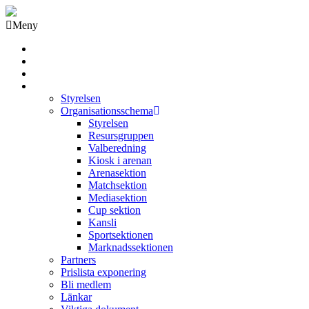
Meny
Grästorps IK Hockeyklubb
Startsida
GIK Tidning
Om klubben
Styrelsen
Organisationsschema
Styrelsen
Resursgruppen
Valberedning
Kiosk i arenan
Arenasektion
Matchsektion
Mediasektion
Cup sektion
Kansli
Sportsektionen
Marknadssektionen
Partners
Prislista exponering
Bli medlem
Länkar