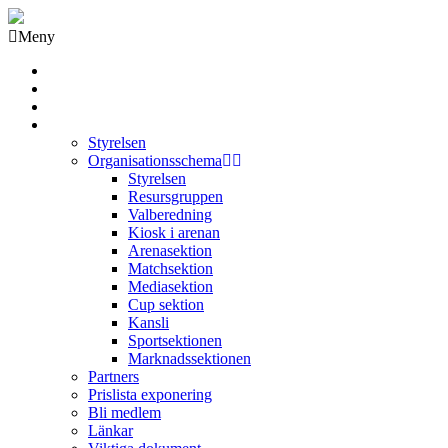
Meny
Grästorps IK Hockeyklubb
Startsida
GIK Tidning
Om klubben
Styrelsen
Organisationsschema
Styrelsen
Resursgruppen
Valberedning
Kiosk i arenan
Arenasektion
Matchsektion
Mediasektion
Cup sektion
Kansli
Sportsektionen
Marknadssektionen
Partners
Prislista exponering
Bli medlem
Länkar