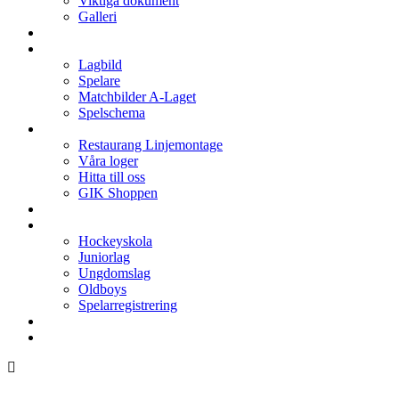
Viktiga dokument
Galleri
Enkronan
A-laget
Lagbild
Spelare
Matchbilder A-Laget
Spelschema
Arenan
Restaurang Linjemontage
Våra loger
Hitta till oss
GIK Shoppen
Isschema
Lagen
Hockeyskola
Juniorlag
Ungdomslag
Oldboys
Spelarregistrering
Hockeygymnasium
Kontakter