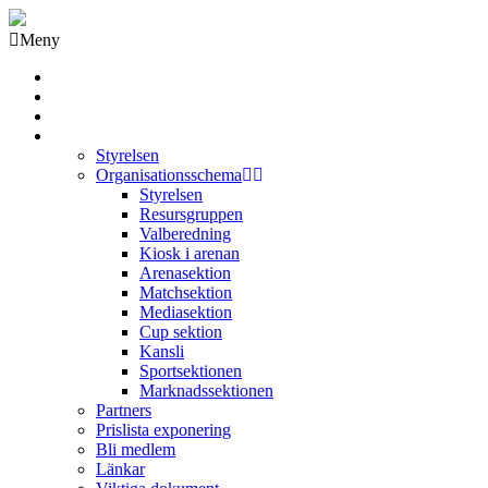
Meny
Grästorps IK Hockeyklubb
Startsida
GIK Tidning
Om klubben
Styrelsen
Organisationsschema
Styrelsen
Resursgruppen
Valberedning
Kiosk i arenan
Arenasektion
Matchsektion
Mediasektion
Cup sektion
Kansli
Sportsektionen
Marknadssektionen
Partners
Prislista exponering
Bli medlem
Länkar