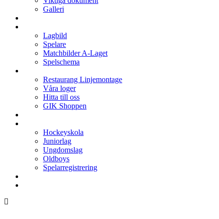
Viktiga dokument
Galleri
Enkronan
A-laget
Lagbild
Spelare
Matchbilder A-Laget
Spelschema
Arenan
Restaurang Linjemontage
Våra loger
Hitta till oss
GIK Shoppen
Isschema
Lagen
Hockeyskola
Juniorlag
Ungdomslag
Oldboys
Spelarregistrering
Hockeygymnasium
Kontakter