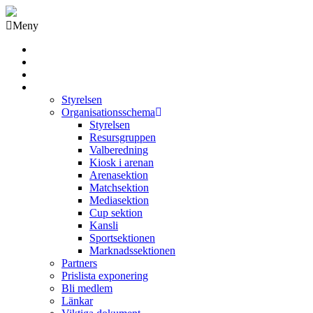
Meny
Grästorps IK Hockeyklubb
Startsida
GIK Tidning
Om klubben
Styrelsen
Organisationsschema
Styrelsen
Resursgruppen
Valberedning
Kiosk i arenan
Arenasektion
Matchsektion
Mediasektion
Cup sektion
Kansli
Sportsektionen
Marknadssektionen
Partners
Prislista exponering
Bli medlem
Länkar