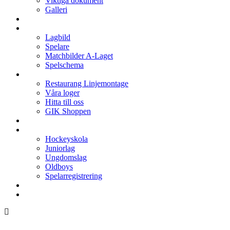
Viktiga dokument
Galleri
Enkronan
A-laget
Lagbild
Spelare
Matchbilder A-Laget
Spelschema
Arenan
Restaurang Linjemontage
Våra loger
Hitta till oss
GIK Shoppen
Isschema
Lagen
Hockeyskola
Juniorlag
Ungdomslag
Oldboys
Spelarregistrering
Hockeygymnasium
Kontakter