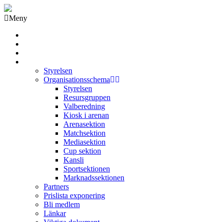
Meny
Grästorps IK Hockeyklubb
Startsida
GIK Tidning
Om klubben
Styrelsen
Organisationsschema
Styrelsen
Resursgruppen
Valberedning
Kiosk i arenan
Arenasektion
Matchsektion
Mediasektion
Cup sektion
Kansli
Sportsektionen
Marknadssektionen
Partners
Prislista exponering
Bli medlem
Länkar