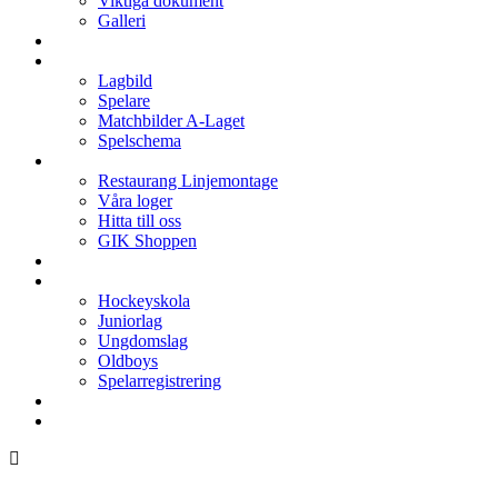
Viktiga dokument
Galleri
Enkronan
A-laget
Lagbild
Spelare
Matchbilder A-Laget
Spelschema
Arenan
Restaurang Linjemontage
Våra loger
Hitta till oss
GIK Shoppen
Isschema
Lagen
Hockeyskola
Juniorlag
Ungdomslag
Oldboys
Spelarregistrering
Hockeygymnasium
Kontakter