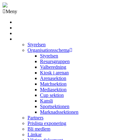
Meny
Grästorps IK Hockeyklubb
Startsida
GIK Tidning
Om klubben
Styrelsen
Organisationsschema
Styrelsen
Resursgruppen
Valberedning
Kiosk i arenan
Arenasektion
Matchsektion
Mediasektion
Cup sektion
Kansli
Sportsektionen
Marknadssektionen
Partners
Prislista exponering
Bli medlem
Länkar