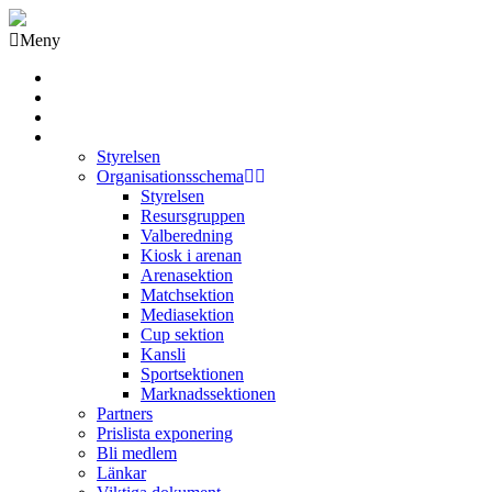
Meny
Grästorps IK Hockeyklubb
Startsida
GIK Tidning
Om klubben
Styrelsen
Organisationsschema
Styrelsen
Resursgruppen
Valberedning
Kiosk i arenan
Arenasektion
Matchsektion
Mediasektion
Cup sektion
Kansli
Sportsektionen
Marknadssektionen
Partners
Prislista exponering
Bli medlem
Länkar