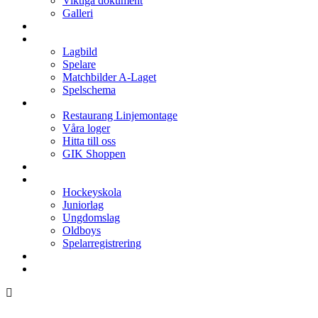
Viktiga dokument
Galleri
Enkronan
A-laget
Lagbild
Spelare
Matchbilder A-Laget
Spelschema
Arenan
Restaurang Linjemontage
Våra loger
Hitta till oss
GIK Shoppen
Isschema
Lagen
Hockeyskola
Juniorlag
Ungdomslag
Oldboys
Spelarregistrering
Hockeygymnasium
Kontakter