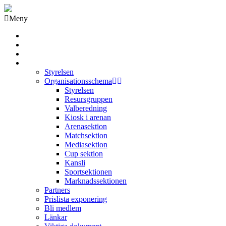
Meny
Grästorps IK Hockeyklubb
Startsida
GIK Tidning
Om klubben
Styrelsen
Organisationsschema
Styrelsen
Resursgruppen
Valberedning
Kiosk i arenan
Arenasektion
Matchsektion
Mediasektion
Cup sektion
Kansli
Sportsektionen
Marknadssektionen
Partners
Prislista exponering
Bli medlem
Länkar