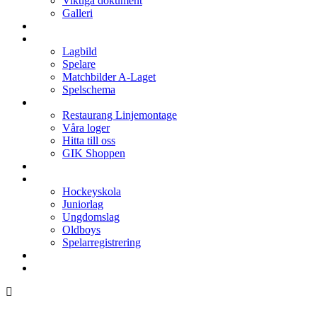
Viktiga dokument
Galleri
Enkronan
A-laget
Lagbild
Spelare
Matchbilder A-Laget
Spelschema
Arenan
Restaurang Linjemontage
Våra loger
Hitta till oss
GIK Shoppen
Isschema
Lagen
Hockeyskola
Juniorlag
Ungdomslag
Oldboys
Spelarregistrering
Hockeygymnasium
Kontakter