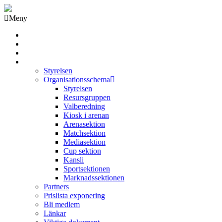
Meny
Grästorps IK Hockeyklubb
Startsida
GIK Tidning
Om klubben
Styrelsen
Organisationsschema
Styrelsen
Resursgruppen
Valberedning
Kiosk i arenan
Arenasektion
Matchsektion
Mediasektion
Cup sektion
Kansli
Sportsektionen
Marknadssektionen
Partners
Prislista exponering
Bli medlem
Länkar