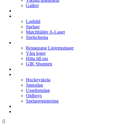
Viktiga dokument
Galleri
Enkronan
A-laget
Lagbild
Spelare
Matchbilder A-Laget
Spelschema
Arenan
Restaurang Linjemontage
Våra loger
Hitta till oss
GIK Shoppen
Isschema
Lagen
Hockeyskola
Juniorlag
Ungdomslag
Oldboys
Spelarregistrering
Hockeygymnasium
Kontakter