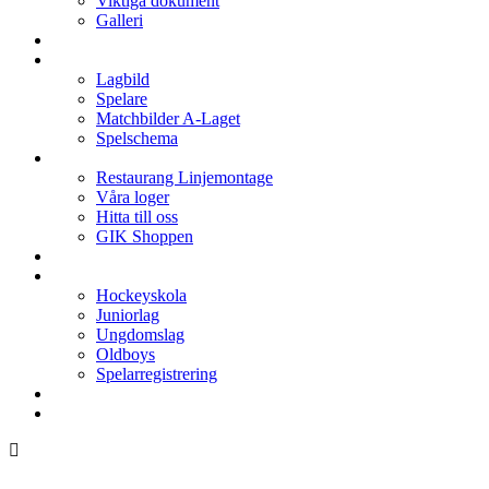
Viktiga dokument
Galleri
Enkronan
A-laget
Lagbild
Spelare
Matchbilder A-Laget
Spelschema
Arenan
Restaurang Linjemontage
Våra loger
Hitta till oss
GIK Shoppen
Isschema
Lagen
Hockeyskola
Juniorlag
Ungdomslag
Oldboys
Spelarregistrering
Hockeygymnasium
Kontakter