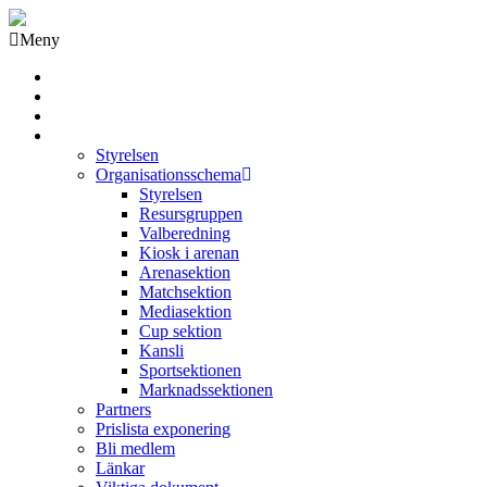
Meny
Grästorps IK Hockeyklubb
Startsida
GIK Tidning
Om klubben
Styrelsen
Organisationsschema
Styrelsen
Resursgruppen
Valberedning
Kiosk i arenan
Arenasektion
Matchsektion
Mediasektion
Cup sektion
Kansli
Sportsektionen
Marknadssektionen
Partners
Prislista exponering
Bli medlem
Länkar