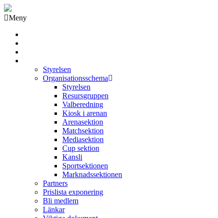
Meny
Grästorps IK Hockeyklubb
Startsida
GIK Tidning
Om klubben
Styrelsen
Organisationsschema
Styrelsen
Resursgruppen
Valberedning
Kiosk i arenan
Arenasektion
Matchsektion
Mediasektion
Cup sektion
Kansli
Sportsektionen
Marknadssektionen
Partners
Prislista exponering
Bli medlem
Länkar