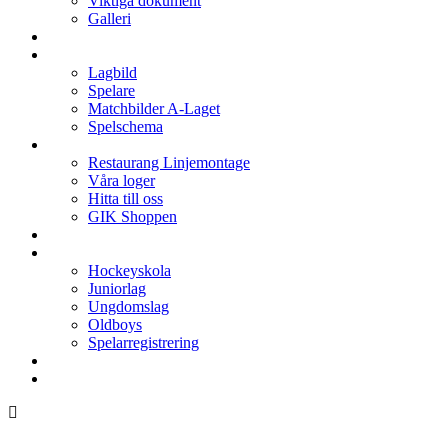
Viktiga dokument
Galleri
Enkronan
A-laget
Lagbild
Spelare
Matchbilder A-Laget
Spelschema
Arenan
Restaurang Linjemontage
Våra loger
Hitta till oss
GIK Shoppen
Isschema
Lagen
Hockeyskola
Juniorlag
Ungdomslag
Oldboys
Spelarregistrering
Hockeygymnasium
Kontakter