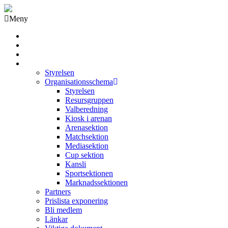
Meny
Grästorps IK Hockeyklubb
Startsida
GIK Tidning
Om klubben
Styrelsen
Organisationsschema
Styrelsen
Resursgruppen
Valberedning
Kiosk i arenan
Arenasektion
Matchsektion
Mediasektion
Cup sektion
Kansli
Sportsektionen
Marknadssektionen
Partners
Prislista exponering
Bli medlem
Länkar