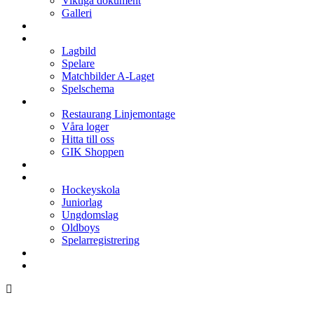
Viktiga dokument
Galleri
Enkronan
A-laget
Lagbild
Spelare
Matchbilder A-Laget
Spelschema
Arenan
Restaurang Linjemontage
Våra loger
Hitta till oss
GIK Shoppen
Isschema
Lagen
Hockeyskola
Juniorlag
Ungdomslag
Oldboys
Spelarregistrering
Hockeygymnasium
Kontakter