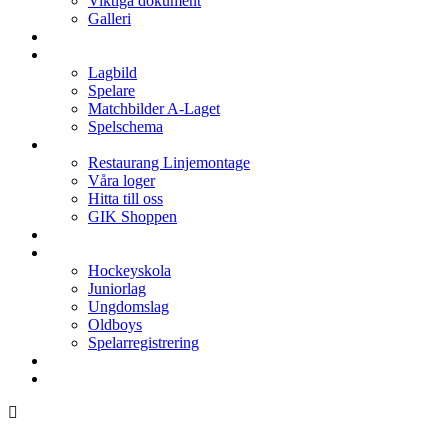
Viktiga dokument
Galleri
Enkronan
A-laget
Lagbild
Spelare
Matchbilder A-Laget
Spelschema
Arenan
Restaurang Linjemontage
Våra loger
Hitta till oss
GIK Shoppen
Isschema
Lagen
Hockeyskola
Juniorlag
Ungdomslag
Oldboys
Spelarregistrering
Hockeygymnasium
Kontakter