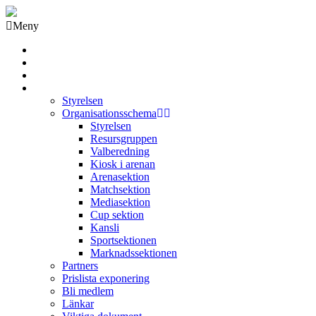
Meny
Grästorps IK Hockeyklubb
Startsida
GIK Tidning
Om klubben
Styrelsen
Organisationsschema
Styrelsen
Resursgruppen
Valberedning
Kiosk i arenan
Arenasektion
Matchsektion
Mediasektion
Cup sektion
Kansli
Sportsektionen
Marknadssektionen
Partners
Prislista exponering
Bli medlem
Länkar