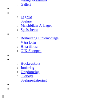
Viktiga dokument
Galleri
Enkronan
A-laget
Lagbild
Spelare
Matchbilder A-Laget
Spelschema
Arenan
Restaurang Linjemontage
Våra loger
Hitta till oss
GIK Shoppen
Isschema
Lagen
Hockeyskola
Juniorlag
Ungdomslag
Oldboys
Spelarregistrering
Hockeygymnasium
Kontakter