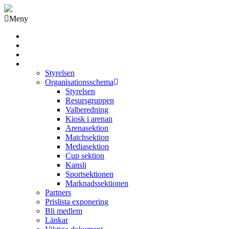
Meny
Grästorps IK Hockeyklubb
Startsida
GIK Tidning
Om klubben
Styrelsen
Organisationsschema
Styrelsen
Resursgruppen
Valberedning
Kiosk i arenan
Arenasektion
Matchsektion
Mediasektion
Cup sektion
Kansli
Sportsektionen
Marknadssektionen
Partners
Prislista exponering
Bli medlem
Länkar