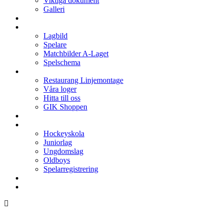
Viktiga dokument
Galleri
Enkronan
A-laget
Lagbild
Spelare
Matchbilder A-Laget
Spelschema
Arenan
Restaurang Linjemontage
Våra loger
Hitta till oss
GIK Shoppen
Isschema
Lagen
Hockeyskola
Juniorlag
Ungdomslag
Oldboys
Spelarregistrering
Hockeygymnasium
Kontakter