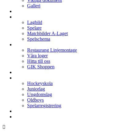
Viktiga dokument
Galleri
Enkronan
A-laget
Lagbild
Spelare
Matchbilder A-Laget
Spelschema
Arenan
Restaurang Linjemontage
Våra loger
Hitta till oss
GIK Shoppen
Isschema
Lagen
Hockeyskola
Juniorlag
Ungdomslag
Oldboys
Spelarregistrering
Hockeygymnasium
Kontakter