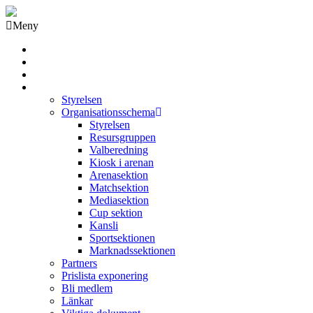
Meny
Grästorps IK Hockeyklubb
Startsida
GIK Tidning
Om klubben
Styrelsen
Organisationsschema
Styrelsen
Resursgruppen
Valberedning
Kiosk i arenan
Arenasektion
Matchsektion
Mediasektion
Cup sektion
Kansli
Sportsektionen
Marknadssektionen
Partners
Prislista exponering
Bli medlem
Länkar