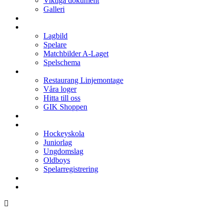
Viktiga dokument
Galleri
Enkronan
A-laget
Lagbild
Spelare
Matchbilder A-Laget
Spelschema
Arenan
Restaurang Linjemontage
Våra loger
Hitta till oss
GIK Shoppen
Isschema
Lagen
Hockeyskola
Juniorlag
Ungdomslag
Oldboys
Spelarregistrering
Hockeygymnasium
Kontakter