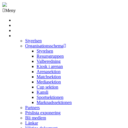
Meny
Grästorps IK Hockeyklubb
Startsida
GIK Tidning
Om klubben
Styrelsen
Organisationsschema
Styrelsen
Resursgruppen
Valberedning
Kiosk i arenan
Arenasektion
Matchsektion
Mediasektion
Cup sektion
Kansli
Sportsektionen
Marknadssektionen
Partners
Prislista exponering
Bli medlem
Länkar