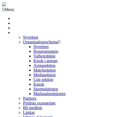
Meny
Grästorps IK Hockeyklubb
Startsida
GIK Tidning
Om klubben
Styrelsen
Organisationsschema
Styrelsen
Resursgruppen
Valberedning
Kiosk i arenan
Arenasektion
Matchsektion
Mediasektion
Cup sektion
Kansli
Sportsektionen
Marknadssektionen
Partners
Prislista exponering
Bli medlem
Länkar