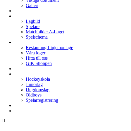
Viktiga dokument
Galleri
Enkronan
A-laget
Lagbild
Spelare
Matchbilder A-Laget
Spelschema
Arenan
Restaurang Linjemontage
Våra loger
Hitta till oss
GIK Shoppen
Isschema
Lagen
Hockeyskola
Juniorlag
Ungdomslag
Oldboys
Spelarregistrering
Hockeygymnasium
Kontakter