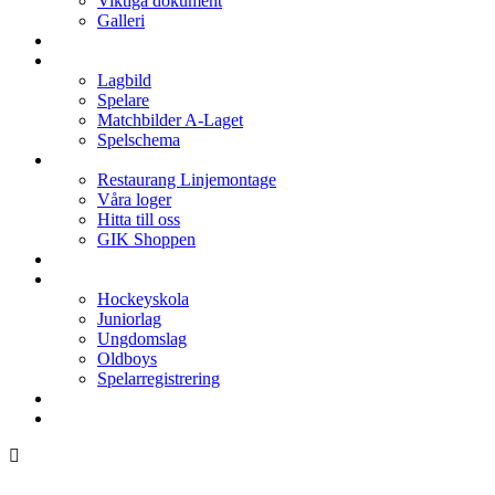
Viktiga dokument
Galleri
Enkronan
A-laget
Lagbild
Spelare
Matchbilder A-Laget
Spelschema
Arenan
Restaurang Linjemontage
Våra loger
Hitta till oss
GIK Shoppen
Isschema
Lagen
Hockeyskola
Juniorlag
Ungdomslag
Oldboys
Spelarregistrering
Hockeygymnasium
Kontakter