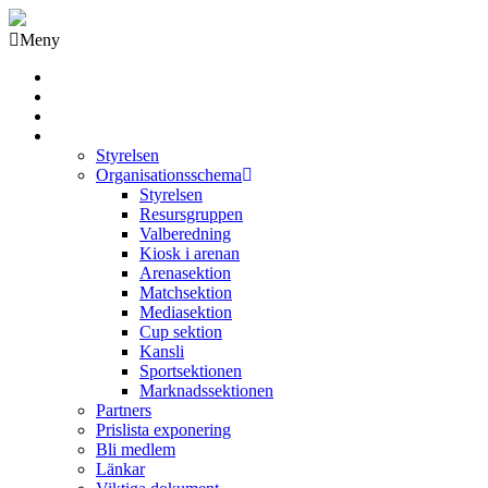
Meny
Grästorps IK Hockeyklubb
Startsida
GIK Tidning
Om klubben
Styrelsen
Organisationsschema
Styrelsen
Resursgruppen
Valberedning
Kiosk i arenan
Arenasektion
Matchsektion
Mediasektion
Cup sektion
Kansli
Sportsektionen
Marknadssektionen
Partners
Prislista exponering
Bli medlem
Länkar